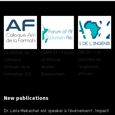
JIA’20 – Les
2è édition du
FAWR’21 – Forum
journées de
Colloque
of African
l’ingénieur
Africain de la
Women
africain
Formation 4.0
Researchers
New publications
Dr. Leila Mekacher est speaker à l’événement : Impact