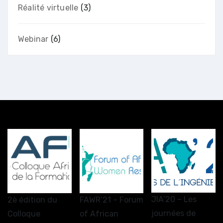
Réalité virtuelle
(3)
Webinar
(6)
JIA’20 – Les
2è édition du
FAWR’21 – Forum
journées de
Colloque
of African