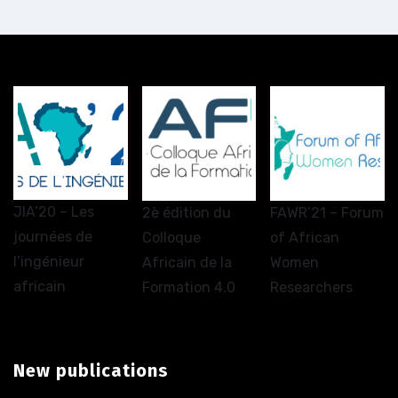
JIA’20 – Les
2è édition du
FAWR’21 – Forum
journées de
Colloque
of African
l’ingénieur
Africain de la
Women
africain
Formation 4.0
Researchers
New publications