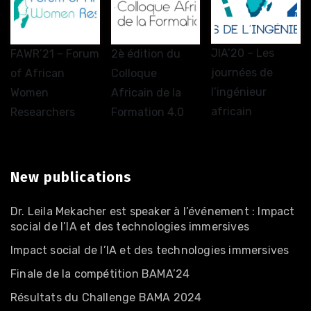
JIA’20 – Les
FAWR’21 – Forum
2è édition du
journées de
of African
Colloque
l’ingénieur
Women
Africain de la
africain
Researchers
Formation 4.0
New publications
Dr. Leila Mekacher est speaker à l’événement : Impact
social de l’IA et des technologies immersives
Impact social de l’IA et des technologies immersives
Finale de la compétition BAMA’24
Résultats du Challenge BAMA 2024