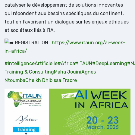
catalyser le développement de solutions innovantes
qui répondent aux besoins spécifiques du continent,
tout en favorisant un dialogue sur les enjeux éthiques
et sociétaux liés à l’IA.
REGISTRATION :
https://www.itaun.org/ai-week-
in-africa/
#IntelligenceArtificielle
#Africa
#ITAUN
#DeepLearning
#M
Training & Consulting
Maha Jouini
Agnes
Ntoumba
Cheikh Dhib
Issa Traore