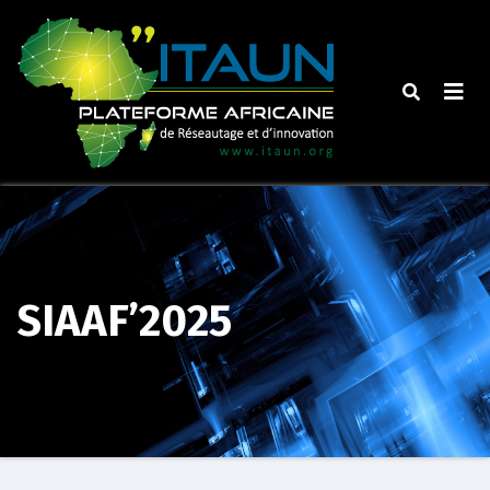
Skip
to
content
SIAAF’2025