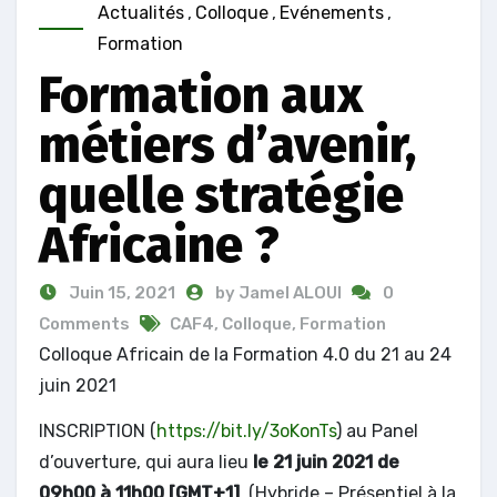
Actualités
,
Colloque
,
Evénements
,
Formation
Formation aux
métiers d’avenir,
quelle stratégie
Africaine ?
Juin 15, 2021
by Jamel ALOUI
0
Comments
CAF4
,
Colloque
,
Formation
Colloque Africain de la Formation 4.0 du 21 au 24
juin 2021
INSCRIPTION (
https://bit.ly/3oKonTs
) au Panel
d’ouverture, qui aura lieu
le 21 juin 2021 de
09h00 à 11h00 [GMT+1]
, (Hybride – Présentiel à la