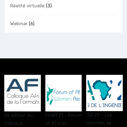
Réalité virtuelle
(3)
Webinar
(6)
JIA’20 – Les
2è édition du
FAWR’21 – Forum
journées de
Colloque
of African