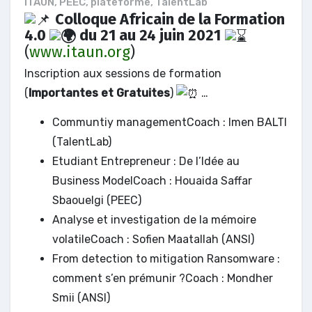
ITAUN
,
PEEC
,
plateforme
,
TalentLab
Colloque Africain de la Formation
4.0
du 21 au 24 juin 2021
(
www.itaun.org
)
Inscription aux sessions de formation
(
Importantes et Gratuites
)
…
Communtiy managementCoach : Imen BALTI
(TalentLab)
Etudiant Entrepreneur : De l’Idée au
Business ModelCoach : Houaida Saffar
Sbaouelgi (PEEC)
Analyse et investigation de la mémoire
volatileCoach : Sofien Maatallah (ANSI)
From detection to mitigation Ransomware :
comment s’en prémunir ?Coach : Mondher
Smii (ANSI)