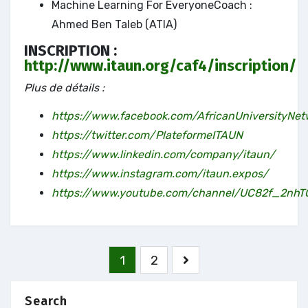
Machine Learning For EveryoneCoach :
Ahmed Ben Taleb (ATIA)
INSCRIPTION :
http://www.itaun.org/caf4/inscription/
Plus de détails :
https://www.facebook.com/AfricanUniversityNet
https://twitter.com/PlateformeITAUN
https://www.linkedin.com/company/itaun/
https://www.instagram.com/itaun.expos/
https://www.youtube.com/channel/UC82f_2nh
Pagination
1
2
des
publications
Search