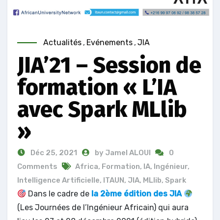
Actualités
,
Evénements
,
JIA
JIA’21 – Session de
formation « L’IA
avec Spark MLlib
»
Déc 25, 2021
by Jamel ALOUI
0
Comments
Africa
,
Formation
,
IA
,
Ingénieur
,
Intelligence Artificielle
,
ITAUN
,
JIA
,
MLlib
,
Spark
Dans le cadre de
la 2ème édition des JIA
(Les Journées de l’Ingénieur Africain) qui aura