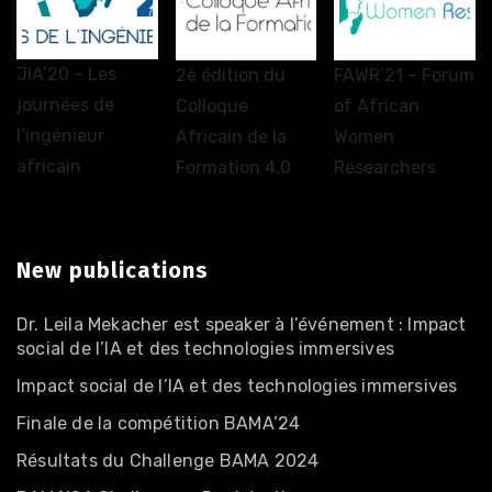
JIA’20 – Les
2è édition du
FAWR’21 – Forum
journées de
Colloque
of African
l’ingénieur
Africain de la
Women
africain
Formation 4.0
Researchers
New publications
Dr. Leila Mekacher est speaker à l’événement : Impact
social de l’IA et des technologies immersives
Impact social de l’IA et des technologies immersives
Finale de la compétition BAMA’24
Résultats du Challenge BAMA 2024