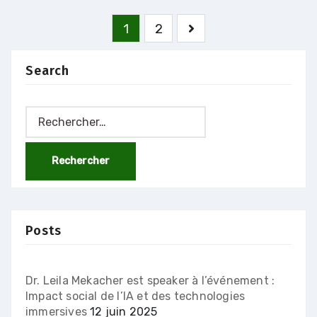
Pagination
1
2
des
publications
Search
Rechercher :
Posts
Dr. Leila Mekacher est speaker à l’événement :
Impact social de l’IA et des technologies
immersives
12 juin 2025