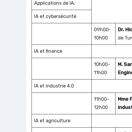
Applications de IA:
IA et cybersécurité
09h00-
Dr. H
10h00
de Tun
IA et finance
10h00-
M. Sa
11h00
Engin
IA et industrie 4.0
11h00-
Mme F
12h00
indust
IA et agriculture