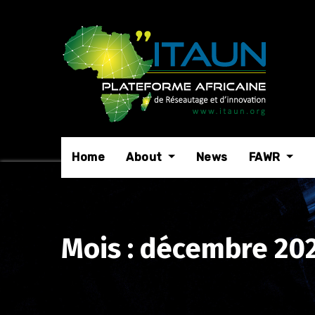
Skip
to
content
Home
About
News
FAWR
Mois :
décembre 20