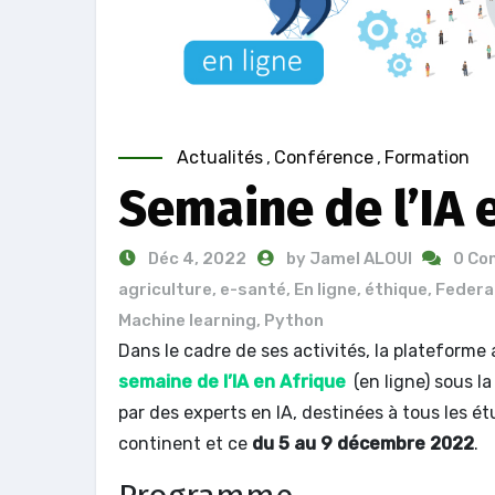
Actualités
,
Conférence
,
Formation
Semaine de l’IA 
Déc 4, 2022
by Jamel ALOUI
0 Co
agriculture
,
e-santé
,
En ligne
,
éthique
,
Federa
Machine learning
,
Python
Dans le cadre de ses activités, la plateforme
semaine de l’IA en Afrique
(en ligne) sous l
par des experts en IA, destinées à tous les é
continent et ce
du 5 au 9 décembre 2022
.