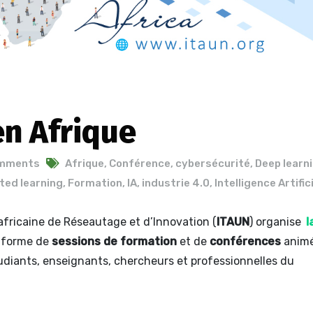
en Afrique
mments
Afrique
,
Conférence
,
cybersécurité
,
Deep learn
ted learning
,
Formation
,
IA
,
industrie 4.0
,
Intelligence Artific
 africaine de Réseautage et d’Innovation (
ITAUN
) organise
l
a forme de
sessions de formation
et de
conférences
anim
tudiants, enseignants, chercheurs et professionnelles du