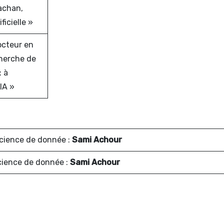
achan,
ficielle »
octeur en
cherche de
 à
’IA »
science de donnée :
Sami Achour
science de donnée :
Sami Achour