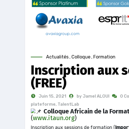
Actualités
,
Colloque
,
Formation
Inscription aux 
(FREE)
Juin 15, 2021
by Jamel ALOUI
0 C
plateforme
,
TalentLab
Colloque Africain de la Forma
(
www.itaun.org
)
Inscription aux sessions de formation (
Impor