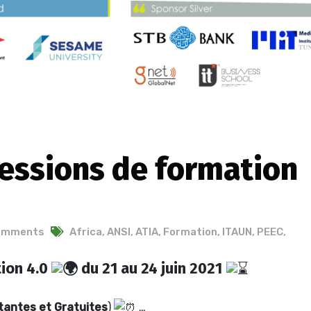
sessions de formation
omments
Africa
,
ANSI
,
ATIA
,
Formation
,
ITAUN
,
PEEC
,
tion 4.0
du 21 au 24 juin 2021
tantes et Gratuites
)
…