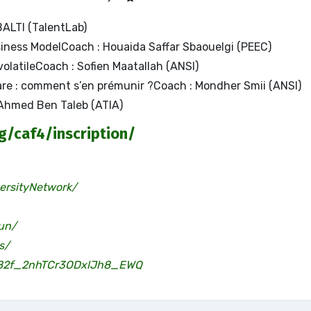
LTI (TalentLab)
siness ModelCoach : Houaida Saffar Sbaouelgi (PEEC)
volatileCoach : Sofien Maatallah (ANSI)
re : comment s’en prémunir ?Coach : Mondher Smii (ANSI)
Ahmed Ben Taleb (ATIA)
g/caf4/inscription/
ersityNetwork/
un/
s/
C82f_2nhTCr3ODxlJh8_EWQ