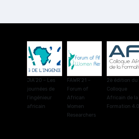
JIA’20 – Les
FAWR’21 –
2è édition du
journées de
Forum of
Colloque
l’ingénieur
African
Africain de la
africain
Women
Formation 4.
Researchers