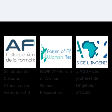
JIA’20 – Les
2è édition du
FAWR’21 – Forum
journées de
Colloque
of African
l’ingénieur
Africain de la
Women
africain
Formation 4.0
Researchers