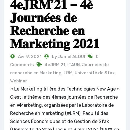
𝟒𝐞𝐉𝐑𝐌’𝟐𝟏 – 𝟒𝐞̀
𝐉𝐨𝐮𝐫𝐧𝐞́𝐞𝐬 𝐝𝐞
𝐑𝐞𝐜𝐡𝐞𝐫𝐜𝐡𝐞 𝐞𝐧
𝐌𝐚𝐫𝐤𝐞𝐭𝐢𝐧𝐠 𝟐𝟎𝟐𝟏
Avr 9, 2021
by Jamel ALOUI
0
Comments
4eJRM'21
,
ITAUN
,
Journées de
recherche en Marketing
,
LRM
,
Université de Sfax
,
Webinar
« Le Marketing à l’ère des Technologies New Age »
C’est le thème des 4èmes journées de Recherche
en #Marketing, organisées par le Laboratoire de
Recherche en marketing (#LRM), Faculté des
Sciences Économiques et de Gestion de Sfax
(Université de Sfax), les 8 et 9 avril 2021 (100% en