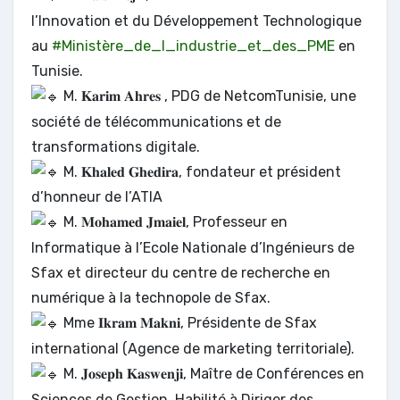
l’Innovation et du Développement Technologique
au
#Ministère_de_l_industrie_et_des_PME
en
Tunisie.
M. 𝐊𝐚𝐫𝐢𝐦 𝐀𝐡𝐫𝐞𝐬 , PDG de NetcomTunisie, une
société de télécommunications et de
transformations digitale.
M. 𝐊𝐡𝐚𝐥𝐞𝐝 𝐆𝐡𝐞𝐝𝐢𝐫𝐚, fondateur et président
d’honneur de l’ATIA
M. 𝐌𝐨𝐡𝐚𝐦𝐞𝐝 𝐉𝐦𝐚𝐢𝐞𝐥, Professeur en
Informatique à l’Ecole Nationale d’Ingénieurs de
Sfax et directeur du centre de recherche en
numérique à la technopole de Sfax.
Mme 𝐈𝐤𝐫𝐚𝐦 𝐌𝐚𝐤𝐧𝐢, Présidente de Sfax
international (Agence de marketing territoriale).
M. 𝐉𝐨𝐬𝐞𝐩𝐡 𝐊𝐚𝐬𝐰𝐞𝐧𝐣𝐢, Maître de Conférences en
Sciences de Gestion, Habilité à Diriger des