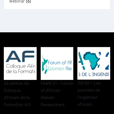
Webinar
(6)
JIA’20 – Les
2è édition du
FAWR’21 – Forum
journées de
Colloque
of African
l’ingénieur
Africain de la
Women
africain
Formation 4.0
Researchers