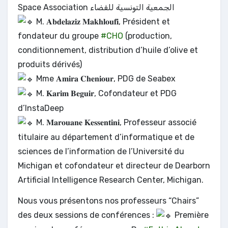
Space Association الجمعية التونسية للفضاء
M. 𝐀𝐛𝐝𝐞𝐥𝐚𝐳𝐢𝐳 𝐌𝐚𝐤𝐡𝐥𝐨𝐮𝐟𝐢, Président et
fondateur du groupe
#CHO
(production,
conditionnement, distribution d’huile d’olive et
produits dérivés)
Mme 𝐀𝐦𝐢𝐫𝐚 𝐂𝐡𝐞𝐧𝐢𝐨𝐮𝐫, PDG de Seabex
M. 𝐊𝐚𝐫𝐢𝐦 𝐁𝐞𝐠𝐮𝐢𝐫, Cofondateur et PDG
d’InstaDeep
M. 𝐌𝐚𝐫𝐨𝐮𝐚𝐧𝐞 𝐊𝐞𝐬𝐬𝐞𝐧𝐭𝐢𝐧𝐢, Professeur associé
titulaire au département d’informatique et de
sciences de l’information de l’Université du
Michigan et cofondateur et directeur de Dearborn
Artificial Intelligence Research Center, Michigan.
Nous vous présentons nos professeurs “Chairs”
des deux sessions de conférences :
Première