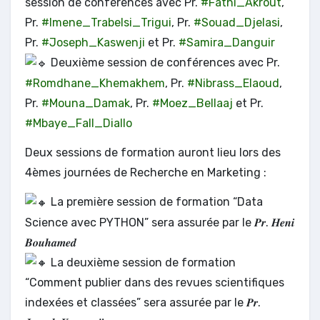
session de conférences avec Pr.
#Fathi_Akrout
,
Pr.
#Imene_Trabelsi_Trigui
, Pr.
#Souad_Djelasi
,
Pr.
#Joseph_Kaswenji
et Pr.
#Samira_Danguir
Deuxième session de conférences avec Pr.
#Romdhane_Khemakhem
, Pr.
#Nibrass_Elaoud
,
Pr.
#Mouna_Damak
, Pr.
#Moez_Bellaaj
et Pr.
#Mbaye_Fall_Diallo
Deux sessions de formation auront lieu lors des
4èmes journées de Recherche en Marketing :
La première session de formation “Data
Science avec PYTHON” sera assurée par le 𝑷𝒓. 𝑯𝒆𝒏𝒊
𝑩𝒐𝒖𝒉𝒂𝒎𝒆𝒅
La deuxième session de formation
“Comment publier dans des revues scientifiques
indexées et classées” sera assurée par le 𝑷𝒓.