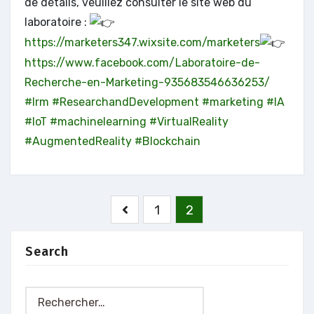
de détails, veuillez consulter le site web du
laboratoire :
https://marketers347.wixsite.com/marketers
https://www.facebook.com/Laboratoire-de-
Recherche-en-Marketing-935683546636253/
#lrm
#ResearchandDevelopment
#marketing
#IA
#IoT
#machinelearning
#VirtualReality
#AugmentedReality
#Blockchain
Pagination
1
2
des
publications
Search
Rechercher :