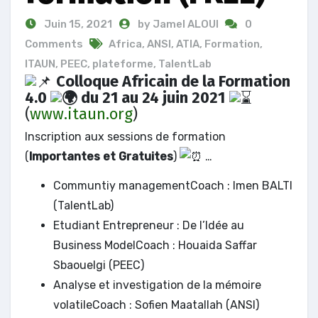
Juin 15, 2021
by Jamel ALOUI
0
Comments
Africa
,
ANSI
,
ATIA
,
Formation
,
ITAUN
,
PEEC
,
plateforme
,
TalentLab
Colloque Africain de la Formation
4.0
du 21 au 24 juin 2021
(
www.itaun.org
)
Inscription aux sessions de formation
(
Importantes et Gratuites
)
…
Communtiy managementCoach : Imen BALTI
(TalentLab)
Etudiant Entrepreneur : De l’Idée au
Business ModelCoach : Houaida Saffar
Sbaouelgi (PEEC)
Analyse et investigation de la mémoire
volatileCoach : Sofien Maatallah (ANSI)