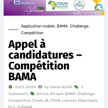
Application mobile
,
BAMA
,
Challenge
,
Compétition
Appel à
candidatures –
Compétition
BAMA
Juil 9, 2024
by Jamel ALOUI
0
Comments
Africa
,
Afrique
,
BAMA
,
Challenge
,
Compétition
,
Finale
,
IA
,
ITAUN
,
Lauréat
,
Mauritanie
,
Prix
,
SUPNUM