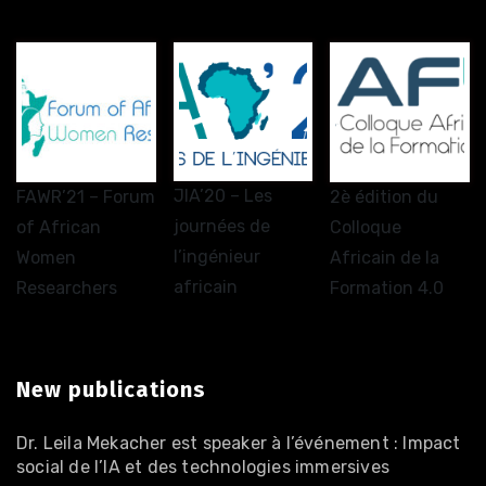
JIA’20 – Les
FAWR’21 – Forum
2è édition du
journées de
of African
Colloque
l’ingénieur
Women
Africain de la
africain
Researchers
Formation 4.0
New publications
Dr. Leila Mekacher est speaker à l’événement : Impact
social de l’IA et des technologies immersives