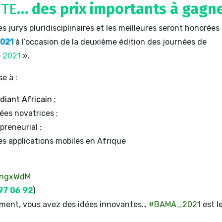
ITE
… des prix importants à gagne
 jurys pluridisciplinaires et les meilleures seront honorées 
2021
à l’occasion de la deuxième édition des journées de
 2021
».
se à :
udiant Africain ;
ées novatrices ;
preneurial ;
s applications mobiles en Afrique
/3ngxWdM
97 06 92
)
ement, vous avez des idées innovantes…
#BAMA_2021
est l