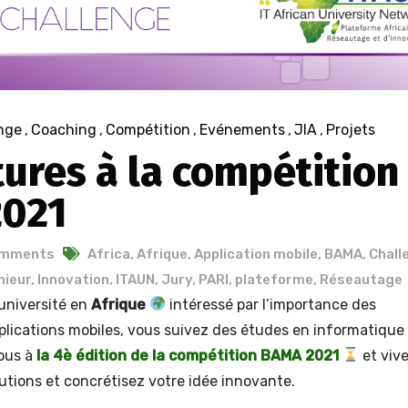
nge
,
Coaching
,
Compétition
,
Evénements
,
JIA
,
Projets
ures à la compétition
2021
omments
Africa
,
Afrique
,
Application mobile
,
BAMA
,
Chall
nieur
,
Innovation
,
ITAUN
,
Jury
,
PARI
,
plateforme
,
Réseautage
université en
Afrique
intéressé par l’importance des
plications mobiles, vous suivez des études en informatique
nous à
la 4è édition de la compétition BAMA 2021
et vive
lutions et concrétisez votre idée innovante.