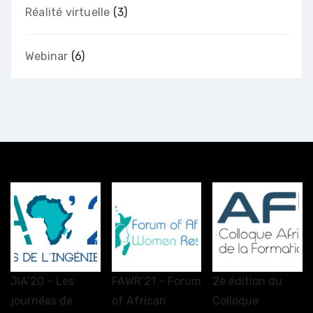
Réalité virtuelle
(3)
Webinar
(6)
JIA’20 – Les
FAWR’21 – Forum
2è édition du
journées de
of African
Colloque