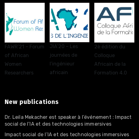
JIA’20 – Les
FAWR’21 – Forum
2è édition du
journées de
of African
Colloque
l’ingénieur
Women
Africain de la
africain
Researchers
Formation 4.0
New publications
Dr. Leila Mekacher est speaker à l’événement : Impact
social de l’IA et des technologies immersives
Impact social de l’IA et des technologies immersives