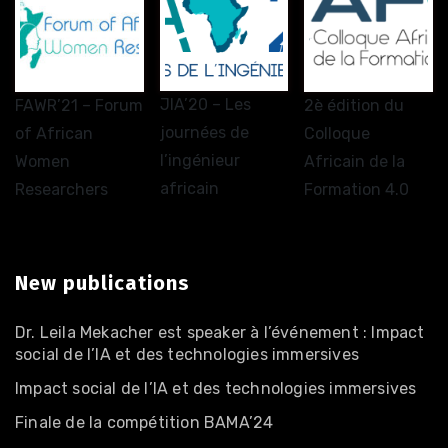
JIA’20 – Les
FAWR’21 – Forum
2è édition du
journées de
of African
Colloque
l’ingénieur
Women
Africain de la
africain
Researchers
Formation 4.0
New publications
Dr. Leila Mekacher est speaker à l’événement : Impact
social de l’IA et des technologies immersives
Impact social de l’IA et des technologies immersives
Finale de la compétition BAMA’24