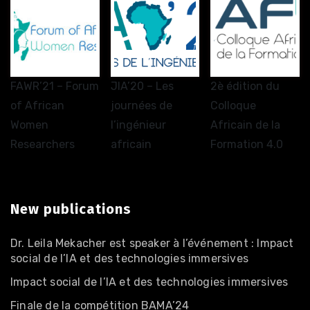
JIA’20 – Les
FAWR’21 – Forum
2è édition du
journées de
of African
Colloque
l’ingénieur
Women
Africain de la
africain
Researchers
Formation 4.0
New publications
Dr. Leila Mekacher est speaker à l’événement : Impact
social de l’IA et des technologies immersives
Impact social de l’IA et des technologies immersives
Finale de la compétition BAMA’24