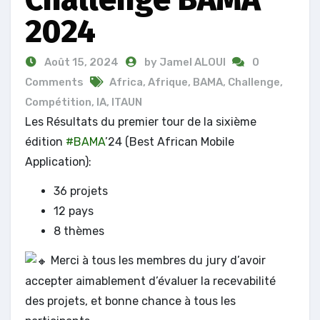
2024
Août 15, 2024
by Jamel ALOUI
0
Comments
Africa
,
Afrique
,
BAMA
,
Challenge
,
Compétition
,
IA
,
ITAUN
Les Résultats du premier tour de la sixième
édition
#BAMA
’24 (Best African Mobile
Application):
36 projets
12 pays
8 thèmes
Merci à tous les membres du jury d’avoir
accepter aimablement d’évaluer la recevabilité
des projets, et bonne chance à tous les