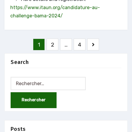
https://www.itaun.org/candidature-au-
challenge-bama-2024/
Pagination
1
2
…
4
des
publications
Search
Rechercher :
Posts