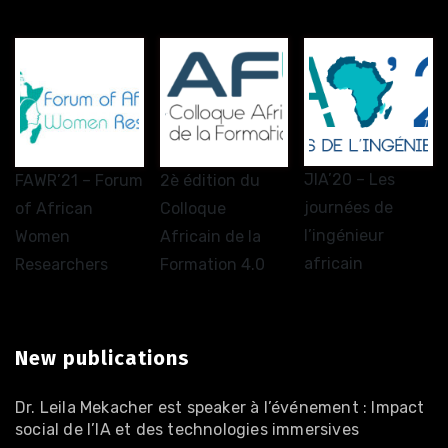
JIA’20 – Les
FAWR’21 – Forum
2è édition du
journées de
of African
Colloque
l’ingénieur
Women
Africain de la
africain
Researchers
Formation 4.0
New publications
Dr. Leila Mekacher est speaker à l’événement : Impact
social de l’IA et des technologies immersives