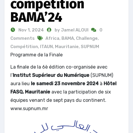
compétition
BAMA’24
Nov 1, 2024
by Jamel ALOUI
0
Comments
Africa
,
BAMA
,
Challenge
,
Compétition
,
ITAUN
,
Mauritanie
,
SUPNUM
Programme de la Finale
La finale de la 6è édition co-organisée avec
l’
Institut Supérieur du Numérique
(SUPNUM)
aura lieu
le samedi 23 novembre 2024
à
Hôtel
FASQ, Mauritanie
avec la participation de six
équipes venant de sept pays du continent.
www.supnum.mr