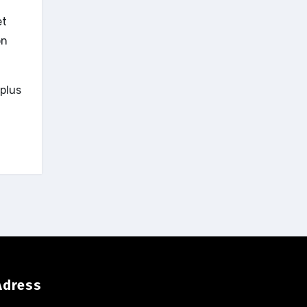
et
on
 plus
Adress