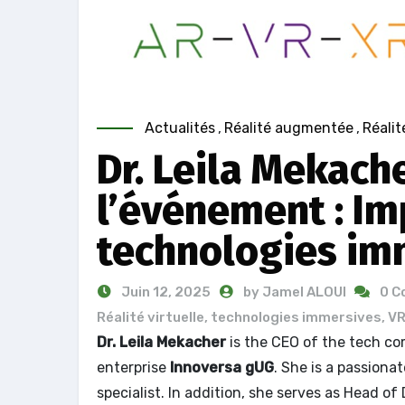
Actualités
,
Réalité augmentée
,
Réalit
Dr. Leila Mekach
l’événement : Imp
technologies im
Juin 12, 2025
by Jamel ALOUI
0 
Réalité virtuelle
,
technologies immersives
,
V
Dr. Leila Mekacher
is the CEO of the tech 
enterprise
Innoversa gUG
. She is a passiona
specialist. In addition, she serves as Head 