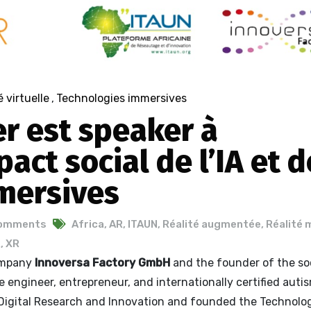
é virtuelle
,
Technologies immersives
er est speaker à
act social de l’IA et 
mersives
Comments
Africa
,
AR
,
ITAUN
,
Réalité augmentée
,
Réalité 
R
,
XR
company
Innoversa Factory GmbH
and the founder of the so
te engineer, entrepreneur, and internationally certified auti
of Digital Research and Innovation and founded the Technolog