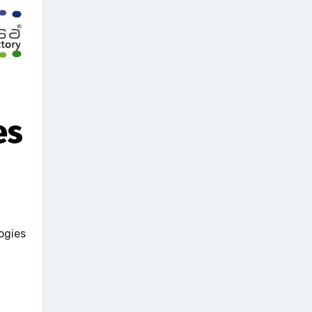
es
ogies