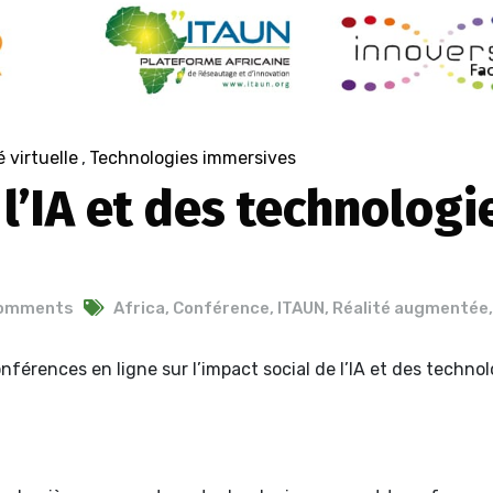
é virtuelle
,
Technologies immersives
l’IA et des technologi
Comments
Africa
,
Conférence
,
ITAUN
,
Réalité augmentée
,
férences en ligne sur l’impact social de l’IA et des technol