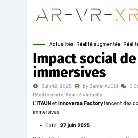
Actualités
,
Réalité augmentée
,
Réalit
Impact social de 
immersives
Juin 12, 2025
by Jamel ALOUI
0 
Réalité mixte
,
Réalité virtuelle
L’
ITAUN
et
Innoversa Factory
lancent des con
immersives :
Date :
27 juin 2025