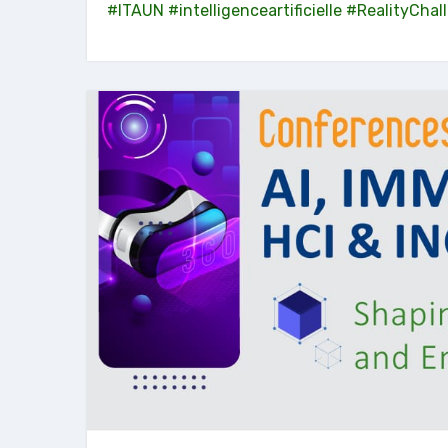
#ITAUN
#intelligenceartificielle
#RealityChal