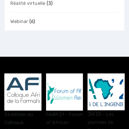
Réalité virtuelle
(3)
Webinar
(6)
JIA’20 – Les
2è édition du
FAWR’21 – Forum
journées de
Colloque
of African