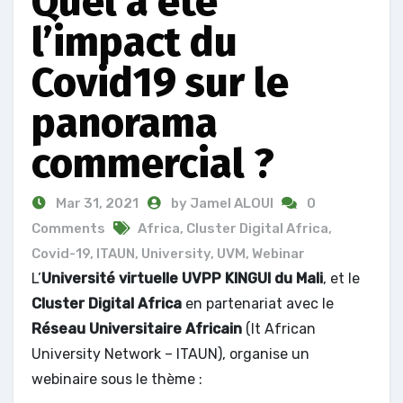
Quel a été
l’impact du
Covid19 sur le
panorama
commercial ?
Mar 31, 2021
by Jamel ALOUI
0
Comments
Africa
,
Cluster Digital Africa
,
Covid-19
,
ITAUN
,
University
,
UVM
,
Webinar
L’
Université virtuelle UVPP KINGUI du Mali
, et le
Cluster Digital Africa
en partenariat avec le
Réseau Universitaire Africain
(It African
University Network – ITAUN), organise un
webinaire sous le thème :