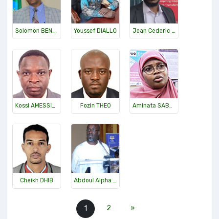
Solomon BENOR
Youssef DIALLO
Jean Cederic OBAME
Kossi AMESSINOY
Fozin THEO
Aminata SABANE
Cheikh DHIB
Abdoul Alpha DIA
2
»
1