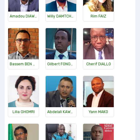
Amadou DIAWARA
Willy DAMTCHOU
Rim FAIZ
Bassem BEN SALAH
Gilbert FONGAN
Cherif DIALLO
Lilia GHOMRI
Abdelali KAWACHI
Yann MAKO