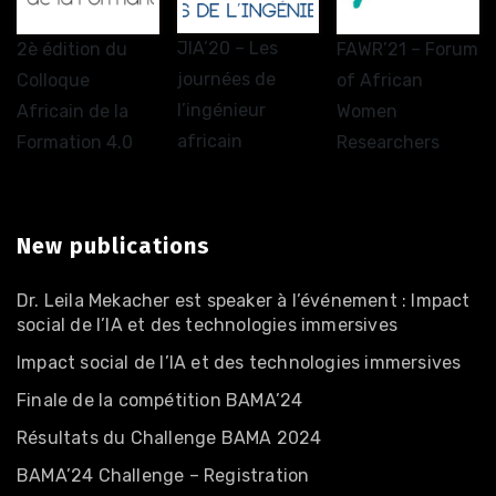
JIA’20 – Les
2è édition du
FAWR’21 – Forum
journées de
Colloque
of African
l’ingénieur
Africain de la
Women
africain
Formation 4.0
Researchers
New publications
Dr. Leila Mekacher est speaker à l’événement : Impact
social de l’IA et des technologies immersives
Impact social de l’IA et des technologies immersives
Finale de la compétition BAMA’24
Résultats du Challenge BAMA 2024
BAMA’24 Challenge – Registration