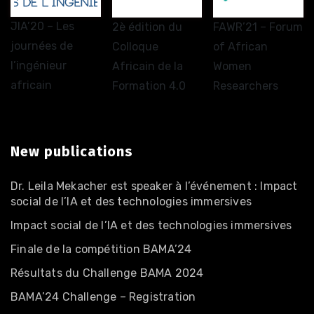
JIA’20 – Les
2è édition du
FAWR’21 – Forum
journées de
Colloque
of African
l’ingénieur
Africain de la
Women
africain
Formation 4.0
Researchers
New publications
Dr. Leila Mekacher est speaker à l’événement : Impact
social de l’IA et des technologies immersives
Impact social de l’IA et des technologies immersives
Finale de la compétition BAMA’24
Résultats du Challenge BAMA 2024
BAMA’24 Challenge – Registration