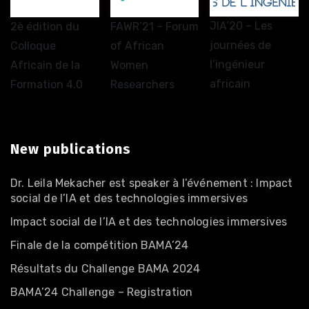
JIA’20 – Les
2è édition du
FAWR’21 – Forum
journées de
Colloque
of African
l’ingénieur
Africain de la
Women
africain
Formation 4.0
Researchers
New publications
Dr. Leila Mekacher est speaker à l’événement : Impact
social de l’IA et des technologies immersives
Impact social de l’IA et des technologies immersives
Finale de la compétition BAMA’24
Résultats du Challenge BAMA 2024
BAMA’24 Challenge – Registration