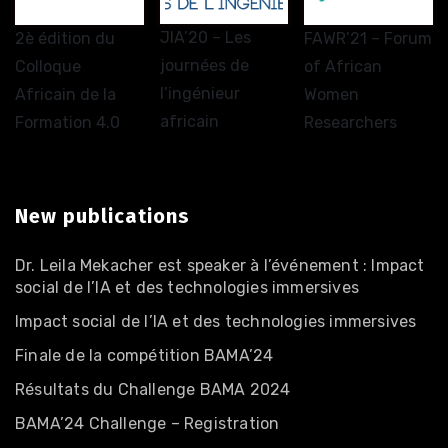
JIA’20 – Les
2è édition du
FAWR’21 – Forum
journées de
Colloque
of African
l’ingénieur
Africain de la
Women
africain
Formation 4.0
Researchers
New publications
Dr. Leila Mekacher est speaker à l’événement : Impact
social de l’IA et des technologies immersives
Impact social de l’IA et des technologies immersives
Finale de la compétition BAMA’24
Résultats du Challenge BAMA 2024
BAMA’24 Challenge – Registration