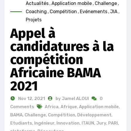
Actualités
,
Application mobile
,
Challenge
,
Coaching
,
Compétition
,
Evénements
,
JIA
,
Projets
Appel à
candidatures à la
compétition
Africaine BAMA
2021
Nov 12, 2021
by Jamel ALOUI
0
Comments
Africa
,
Afrique
,
Application mobile
,
BAMA
,
Challenge
,
Compétition
,
Développement
,
Etudiants
,
Ingénieur
,
Innovation
,
ITAUN
,
Jury
,
PARI
,