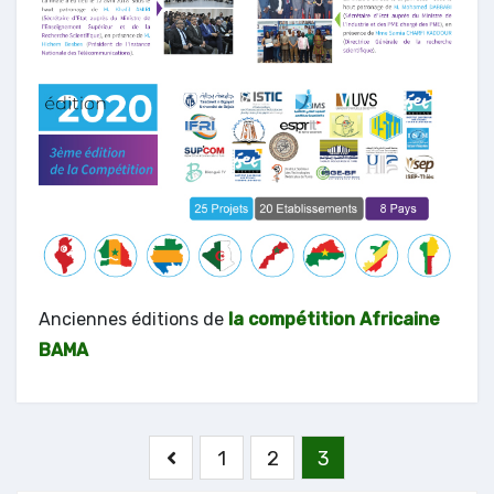
Anciennes éditions de
la compétition Africaine
BAMA
Pagination
1
2
3
des