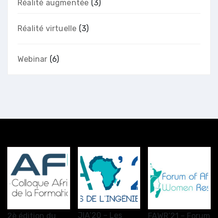
Réalité augmentée
(3)
Réalité virtuelle
(3)
Webinar
(6)
JIA’20 – Les
2è édition du
FAWR’21 – Forum